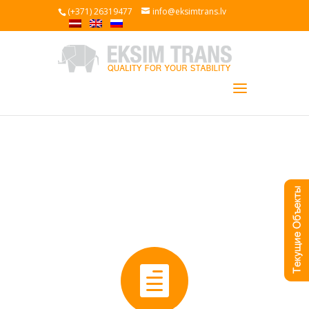
(+371) 26319477
info@eksimtrans.lv
